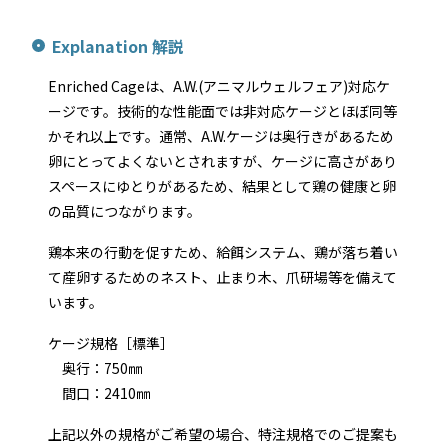
Explanation 解説
Enriched Cageは、A.W.(アニマルウェルフェア)対応ケ
ージです。技術的な性能面では非対応ケージとほぼ同等
かそれ以上です。通常、A.W.ケージは奥行きがあるため
卵にとってよくないとされますが、ケージに高さがあり
スペースにゆとりがあるため、結果として鶏の健康と卵
の品質につながります。
鶏本来の行動を促すため、給餌システム、鶏が落ち着い
て産卵するためのネスト、止まり木、爪研場等を備えて
います。
ケージ規格［標準］
奥行：750㎜
間口：2410㎜
上記以外の規格がご希望の場合、特注規格でのご提案も