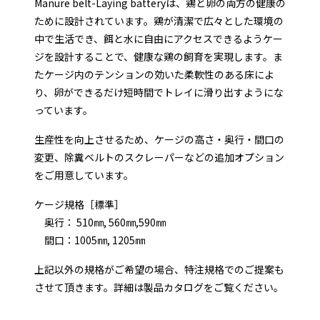
Manure belt-Laying batteryは、鶏と卵の両方の健康の
ために設計されています。鶏が清潔で広々とした環境の
中で生活でき、餌と水に自由にアクセスできるようケー
ジを設計することで、健康な鶏の飼育を実現します。ま
たケージ内のテンションの効いた柔軟性のある床によ
り、卵ができるだけ短時間でトレイに滑り出すようにな
っています。
生産性を向上させるため、ケージの高さ・奥行・間口の
変更、除糞ベルトのスクレーパーなどの追加オプション
をご用意しています。
ケージ規格［標準］
奥行： 510㎜, 560㎜,590㎜
間口：1005㎜, 1205㎜
上記以外の規格がご希望の場合、特注規格でのご提案も
させて頂きます。詳細は製品カタログをご覧ください。